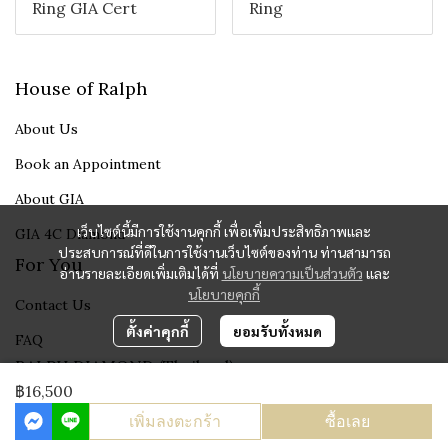
Ring GIA Cert
Ring
House of Ralph
About Us
Book an Appointment
About GIA
เว็บไซต์นี้มีการใช้งานคุกกี้ เพื่อเพิ่มประสิทธิภาพและ
GIA 4C Diamond
ประสบการณ์ที่ดีในการใช้งานเว็บไซต์ของท่าน ท่านสามารถ
For You
อ่านรายละเอียดเพิ่มเติมได้ที่
นโยบายความเป็นส่วนตัว
และ
นโยบายคุกกี้
Contact Us
ตั้งค่าคุกกี้
ยอมรับทั้งหมด
FAQ
RALPH DIAMOND (Thailand)
Fine Jewelry Since 1995
฿16,500
เพิ่มลงตะกร้า
ซื้อเลย
Powered By
MakeWebEasy