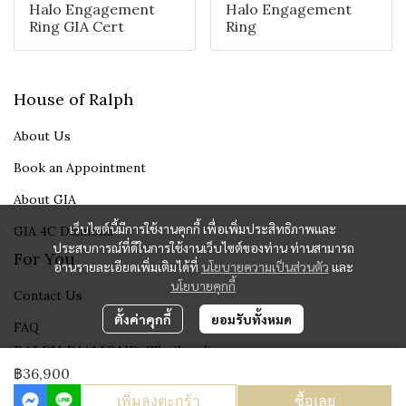
Halo Engagement
Halo Engagement
Ring GIA Cert
Ring
House of Ralph
About Us
Book an Appointment
About GIA
เว็บไซต์นี้มีการใช้งานคุกกี้ เพื่อเพิ่มประสิทธิภาพและ
GIA 4C Diamond
ประสบการณ์ที่ดีในการใช้งานเว็บไซต์ของท่าน ท่านสามารถ
For You
อ่านรายละเอียดเพิ่มเติมได้ที่
นโยบายความเป็นส่วนตัว
และ
นโยบายคุกกี้
Contact Us
ตั้งค่าคุกกี้
ยอมรับทั้งหมด
FAQ
RALPH DIAMOND (Thailand)
Fine Jewelry Since 1995
฿36,900
เพิ่มลงตะกร้า
ซื้อเลย