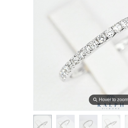
⚲
Hover to zoo